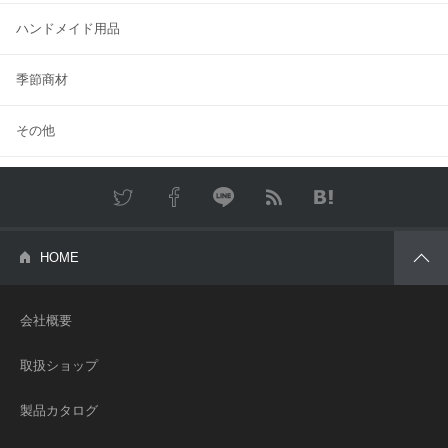
ハンドメイド用品
季節商材
その他
Twitter
Facebook
LINE
RSS
はてな
HOME
会社概要
取扱ショップ
製品カタログ