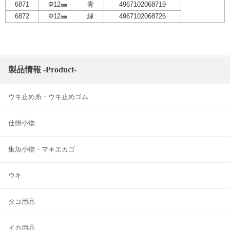
6871
Φ12㎜ 青
4967102068719
6872
Φ12㎜ 緑
4967102068726
製品情報 -Product-
ウキ止め糸・ウキ止めゴム
仕掛小物
集魚小物・マキエカゴ
ウキ
タコ用品
イカ用品