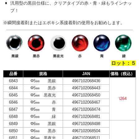
汎用型の黒目仕様に、クリアタイプの赤・青・緑もラインナッ
プ！
※瞬間接着剤またはエポキシ系接着剤の使用をお勧めします。
ロット：５
品番
規格
JAN
価格（税込）
6843
Φ5㎜ 黒銀
4967102068436
6844
Φ5㎜ 黒赤
4967102068443
6845
Φ5㎜ 黒夜光
4967102068450
\264
6846
Φ5㎜ 赤
4967102068467
6847
Φ5㎜ 青
4967102068474
6848
Φ5㎜ 緑
4967102068481
6849
Φ6㎜ 黒銀
4967102068498
6850
Φ6㎜ 黒赤
4967102068504
6851
Φ6㎜ 黒夜光
4967102068511